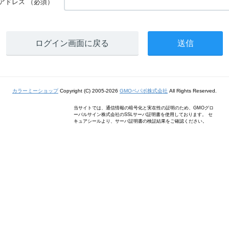
アドレス
（必須）
ログイン画面に戻る
カラーミーショップ
Copyright (C) 2005-2026
GMOペパボ株式会社
All Rights Reserved.
当サイトでは、通信情報の暗号化と実在性の証明のため、GMOグロ
ーバルサイン株式会社のSSLサーバ証明書を使用しております。 セ
キュアシールより、サーバ証明書の検証結果をご確認ください。