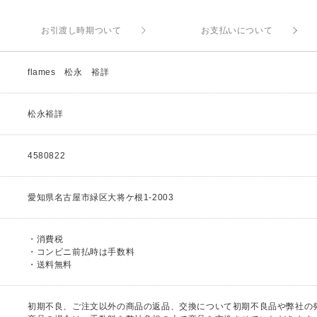
お引渡し時期ついて
お支払いについて
flames 松永 裕詳
松永裕詳
4580822
愛知県名古屋市緑区大将ケ根1-2003
・消費税
・コンビニ前払時は手数料
・送料無料
初期不良、ご注文以外の商品の返品、交換について初期不良品や弊社の