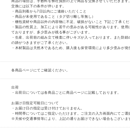
商品の場合は、手数料を弊社負担の上で商品を交換させていただきます
交換には以下の条件が伴います。
・商品到着から7日以内にご連絡いただくこと
・商品が未使用であること（タグ切り離し等無し）
・梱包資材や商品以外の内容物に不足、破損がないこと 下記ご了承くだ
・製品の性質上、加工により若干の歪みがある可能性があります。使用
ておりますが、多少歪みが残る事がございます。
・生産、出荷前の組み立て検査に伴いキズが入っております。また防錆
の跡がつきますがご了承ください。
・木材製品は天然木であるため、購入後も保管環境により多少歪みが発
各商品ページにてご確認ください。
出荷
・出荷日については各商品ごとに商品ページに記載しております。
お届け日指定可能日について
・お届け日の指定は受け付けておりません。
・時間帯についてはご指定いただけます。ご注文の入力画面内にてご選
※天候や交通事情等により、上記の通りお届けできない場合もございま