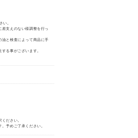
。
さい。
に差支えのない様調整を行っ
の油と検査によって商品に手
生する事がございます。
択ください。
す。予めご了承ください。