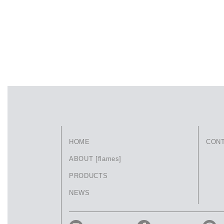
HOME
CON
ABOUT [flames]
PRODUCTS
NEWS